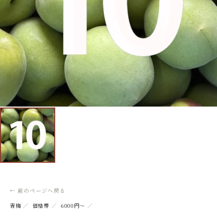
← 前のページへ戻る
青梅
／
価格帯
／
6000円～
／