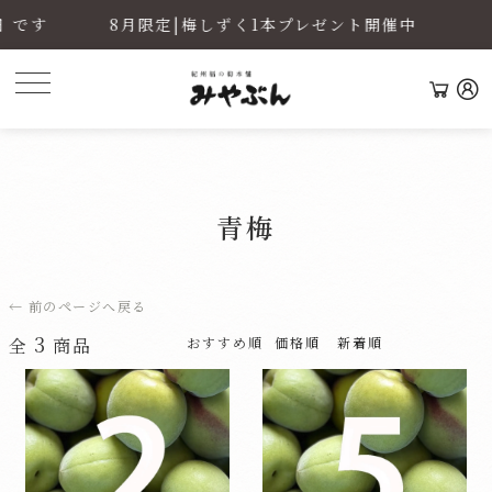
 です
8月限定|梅しずく1本プレゼント開催中
青梅
← 前のページへ戻る
3
全
商品
おすすめ順
価格順
新着順