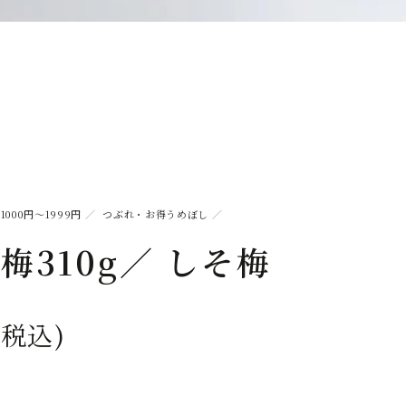
1000円～1999円
／
つぶれ・お得うめぼし
／
梅310g／ しそ梅
(税込)