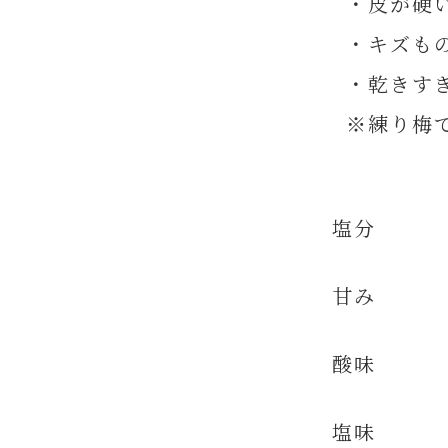
・皮が硬
・キズも
・乾きすぎ
※練り梅で
塩分
甘み
酸味
塩味