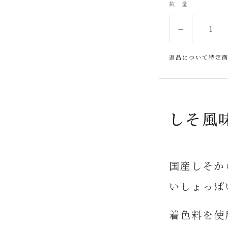
数 量
－
返品について
特定
しそ風
国産しそか
いしょっぱ
着色料を使