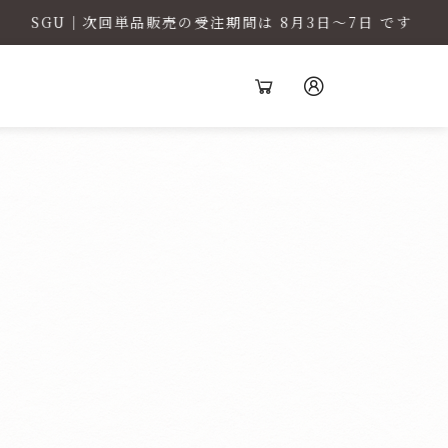
U｜次回単品販売の受注期間は 8月3日〜7日 です